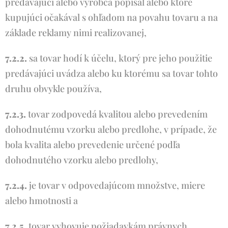
predávajúci alebo výrobca popísal alebo ktoré
kupujúci očakával s ohľadom na povahu tovaru a na
základe reklamy nimi realizovanej,
7.2.2.
sa tovar hodí k účelu, ktorý pre jeho použitie
predávajúci uvádza alebo ku ktorému sa tovar tohto
druhu obvykle používa,
7.2.3.
tovar zodpovedá kvalitou alebo prevedením
dohodnutému vzorku alebo predlohe, v prípade, že
bola kvalita alebo prevedenie určené podľa
dohodnutého vzorku alebo predlohy,
7.2.4.
je tovar v odpovedajúcom množstve, miere
alebo hmotnosti a
7.2.5.
tovar vyhovuje požiadavkám právnych