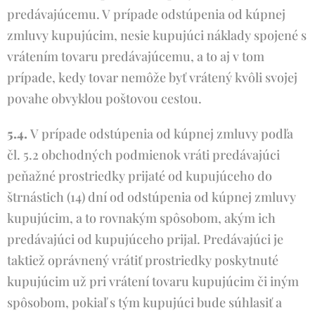
predávajúcemu. V prípade odstúpenia od kúpnej
zmluvy kupujúcim, nesie kupujúci náklady spojené s
vrátením tovaru predávajúcemu, a to aj v tom
prípade, kedy tovar nemôže byť vrátený kvôli svojej
povahe obvyklou poštovou cestou.
5.4.
V prípade odstúpenia od kúpnej zmluvy podľa
čl. 5.2 obchodných podmienok vráti predávajúci
peňažné prostriedky prijaté od kupujúceho do
štrnástich (14) dní od odstúpenia od kúpnej zmluvy
kupujúcim, a to rovnakým spôsobom, akým ich
predávajúci od kupujúceho prijal. Predávajúci je
taktiež oprávnený vrátiť prostriedky poskytnuté
kupujúcim už pri vrátení tovaru kupujúcim či iným
spôsobom, pokiaľ s tým kupujúci bude súhlasiť a