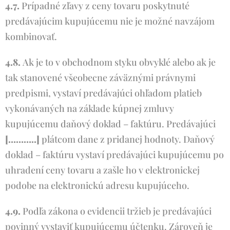
4.7.
Prípadné zľavy z ceny tovaru poskytnuté
predávajúcim kupujúcemu nie je možné navzájom
kombinovať.
4.8.
Ak je to v obchodnom styku obvyklé alebo ak je
tak stanovené všeobecne záväznými právnymi
predpismi, vystaví predávajúci ohľadom platieb
vykonávaných na základe kúpnej zmluvy
kupujúcemu daňový doklad – faktúru. Predávajúci
[………..]
plátcom dane z pridanej hodnoty. Daňový
doklad – faktúru vystaví predávajúci kupujúcemu po
uhradení ceny tovaru a zašle ho v elektronickej
podobe na elektronickú adresu kupujúceho.
4.9.
Podľa zákona o evidencii tržieb je predávajúci
povinný vystaviť kupujúcemu účtenku. Zároveň je