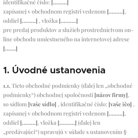
identifikačné číslo:
[………]
zapísanej v obchodnom registri vedenom
[………]
,
oddiel
[………]
, vložka
[……….]
pre predaj produktov a služieb prostredníctvom on-
line obchodu umiestneného na internetovej adrese
[…….]
1. Úvodné ustanovenia
1.1.
Tieto obchodné podmienky (ďalej len „obchodné
podmienky“) obchodnej spoločnosti
[názov firmy]
,
so sídlom
[vaše sídlo]
, identifikačné číslo:
[vaše ičo]
,
zapísanej v obchodnom registri vedenom
[………]
,
oddiel
[………]
, vložka
[……….]
(ďalej len
„predávajúci“) upravujú v súlade s ustanovením §