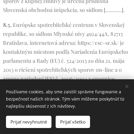
sporov z kúpnej zmluvy je určená príslušná
Slovenská obchodná inšpekcia, so sídlom [………..].
8.5.
Európske spotrebiteľské centrum v Slovenskej
republike, so sídlom Mlynské nivy 4924/44A, 82715
Bratislava, internetová adresa: https://esc-sr.sk/ je
kontaktným miestom podľa Nariadenia Európskeho
parlamentu a Rady (EU) č. 524/2013 zo dňa 21. mája
2013 o riešení spotrebiteľských sporov on-line a o
zmene nariadení (ES) č. 2006/2004 a smernice
2009/22/ES (nariadenie o riešení spotrebiteľských
Používame cookies, aby sme zaistili správne fungovanie a
sporov on-line).
bezpečnosť našich stránok. Tým vám môžeme poskytnúť tú
najlepšiu skúsenosť z ich návštevy.
8.6.
Predávajúci je oprávnený k predaju tovaru na
základe živnostenského oprávnenia. Živnostenskú
Prijať nevyhnutné
Prijať všetko
kontrolu vykonáva v rámci svojej pôsobnosti