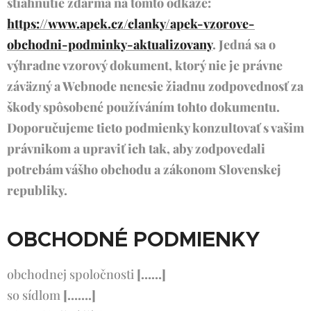
stiahnutie zdarma na tomto odkaze:
https://www.apek.cz/clanky/apek-vzorove-
obchodni-podminky-aktualizovany
. Jedná sa o
výhradne vzorový dokument, ktorý nie je právne
záväzný a Webnode nenesie žiadnu zodpovednosť za
škody spôsobené používáním tohto dokumentu.
Doporučujeme tieto podmienky konzultovať s vašim
právnikom a upraviť ich tak, aby zodpovedali
potrebám vášho obchodu a zákonom Slovenskej
republiky.
OBCHODNÉ PODMIENKY
obchodnej spoločnosti
[……]
so sídlom
[…….]