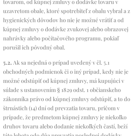
tovarom, od kúpnej zmluvy o dodávke tovaru v
uzavretom obale, ktoré spotrebiteľ z obalu vybral a z
hygienických dôvodov ho nie je možné vrátiť a od
kúpnej zmluvy o dodávke zvukovej alebo obrazovej
nahrávky alebo počítačového programu, pokiaľ
porušil ich pôvodný obal.
5.2.
Ak sa nejedná o prípad uvedený v čl. 5.1
obchodných podmienok či o iný prípad, kedy nie je
možné odstúpiť od kúpnej zmluvy, má kupujúci v
súlade s ustanovením § 1829 odst. 1 občianskeho
zákonníka právo od kúpnej zmluvy odstúpiť, a to do
štrnástich (14) dní od prevzatia tovaru, pričom v
prípade, že predmetom kúpnej zmluvy je niekoľko
druhov tovaru alebo dodanie niekoľkých častí, beží
táto lehota odo dňa prevzatia poslednej dodávky