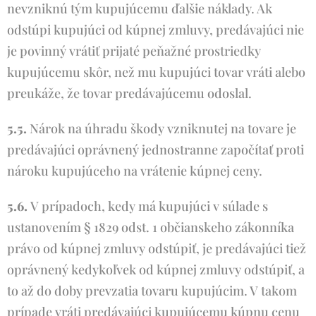
nevzniknú tým kupujúcemu ďalšie náklady. Ak
odstúpi kupujúci od kúpnej zmluvy, predávajúci nie
je povinný vrátiť prijaté peňažné prostriedky
kupujúcemu skôr, než mu kupujúci tovar vráti alebo
preukáže, že tovar predávajúcemu odoslal.
5.5.
Nárok na úhradu škody vzniknutej na tovare je
predávajúci oprávnený jednostranne započítať proti
nároku kupujúceho na vrátenie kúpnej ceny.
5.6.
V prípadoch, kedy má kupujúci v súlade s
ustanovením § 1829 odst. 1 občianskeho zákonníka
právo od kúpnej zmluvy odstúpiť, je predávajúci tiež
oprávnený kedykoľvek od kúpnej zmluvy odstúpiť, a
to až do doby prevzatia tovaru kupujúcim. V takom
prípade vráti predávajúci kupujúcemu kúpnu cenu