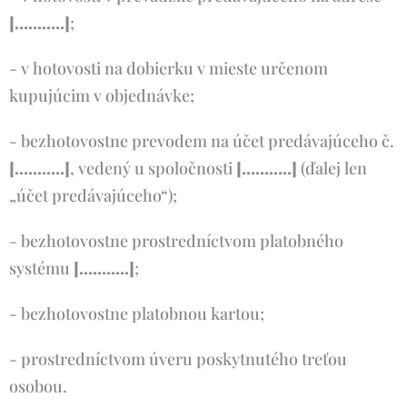
[………..]
;
- v hotovosti na dobierku v mieste určenom
kupujúcim v objednávke;
- bezhotovostne prevodem na účet predávajúceho č.
[………..]
, vedený u spoločnosti
[………..]
(ďalej len
„účet predávajúceho“);
- bezhotovostne prostredníctvom platobného
systému
[………..]
;
- bezhotovostne platobnou kartou;
- prostredníctvom úveru poskytnutého treťou
osobou.