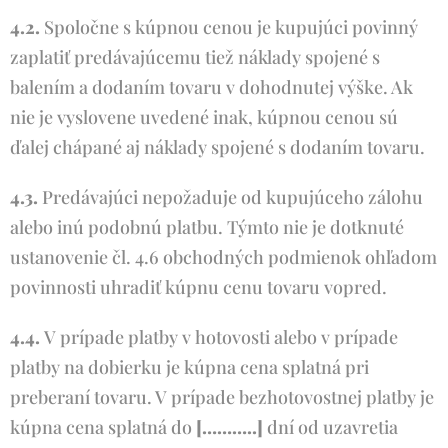
4.2.
Spoločne s kúpnou cenou je kupujúci povinný
zaplatiť predávajúcemu tiež náklady spojené s
balením a dodaním tovaru v dohodnutej výške. Ak
nie je vyslovene uvedené inak, kúpnou cenou sú
ďalej chápané aj náklady spojené s dodaním tovaru.
4.3.
Predávajúci nepožaduje od kupujúceho zálohu
alebo inú podobnú platbu. Týmto nie je dotknuté
ustanovenie čl. 4.6 obchodných podmienok ohľadom
povinnosti uhradiť kúpnu cenu tovaru vopred.
4.4.
V prípade platby v hotovosti alebo v prípade
platby na dobierku je kúpna cena splatná pri
preberaní tovaru. V prípade bezhotovostnej platby je
kúpna cena splatná do
[………..]
dní od uzavretia