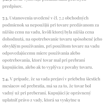
predpisov.
7.3.
Ustanovenia uvedené v čl. 7.2 obchodných
podmienok sa nepoužijú pri tovare predávanom za
nižšiu cenu na vadu, kvôli ktorej byla nižšia cena
dohodnutá, na opotrebovanie tovaru spôsobené jeho
obvyklým používaním, pri použitom tovare na vadu
odpovedajúcemu miere používania alebo
opotrebovania, ktoré tovar mal pri prebraní
kupujúcim, alebo ak to vyplýva z povahy tovaru.
7.4.
V prípade, že sa vada prejaví v priebehu šiestich
mesiacov od prebratia, má sa za to, že tovar bol
vadný už pri preberaní. Kupujúci je oprávnený
uplatniť právo z vady, ktorá sa vyskytne u