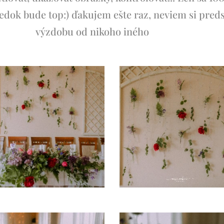
sledok bude top:) ďakujem ešte raz, neviem si pred
výzdobu od nikoho iného 🌻🌼💛