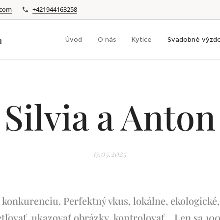
.com
+421944163258
a
Úvod
O nás
Kytice
Svadobné výzd
Silvia a Anton
17.05.2025
konkurenciu. Perfektný vkus, lokálne, ekologické, 
tľovať, ukazovať obrázky, kontrolovať... Len sa 10