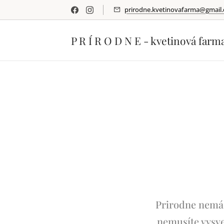
prirodne.kvetinovafarma@gmail
P R Í R O D N E - kvetinová farm
Prirodne nemá 
nemusíte vysve