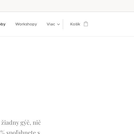
oby
Workshopy
Viac
Košík
žiadny gýč, nič
0% spoľahnete s