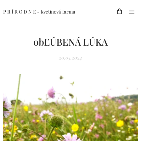
P R Í R O D N E - kvetinová farma
obĽÚBENÁ LÚKA
20.05.2024