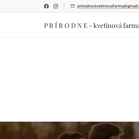
prirodne.kvetinovafarma@gmail
P R Í R O D N E - kvetinová farm