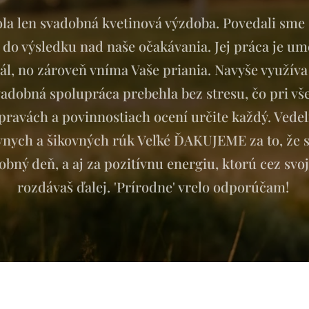
ola len svadobná kvetinová výzdoba. Povedali sme
a do výsledku nad naše očakávania. Jej práca je um
nál, no zároveň vníma Vaše priania. Navyše využíva
svadobná spolupráca prebehla bez stresu, čo pri vš
ravách a povinnostiach ocení určite každý. Vedel
ávnych a šikovných rúk Veľké ĎAKUJEME za to, že
obný deň, a aj za pozitívnu energiu, ktorú cez svo
rozdávaš ďalej. 'Prírodne' vrelo odporúčam!