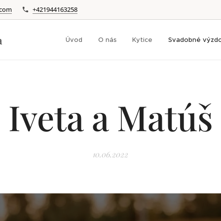
.com
+421944163258
a
Úvod
O nás
Kytice
Svadobné výzd
Iveta a Matúš
10.06.2022