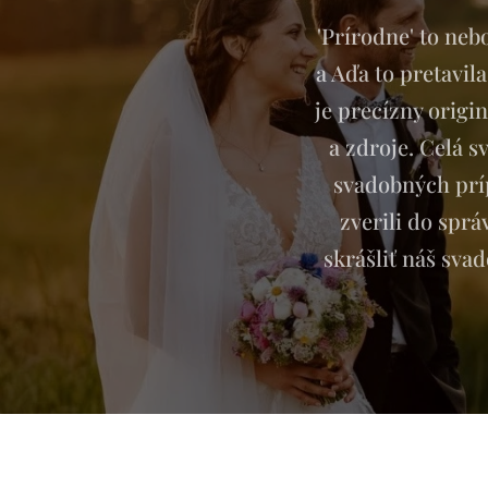
'Prírodne' to neb
a Aďa to pretavil
je precízny origi
a zdroje. Celá 
svadobných príp
zverili do spr
skrášliť náš svad