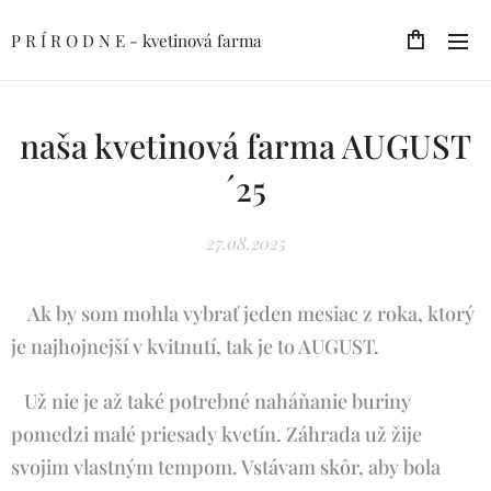
P R Í R O D N E - kvetinová farma
naša kvetinová farma AUGUST
´25
27.08.2025
Ak by som mohla vybrať jeden mesiac z roka, ktorý
je najhojnejší v kvitnutí, tak je to AUGUST.
Už nie je až také potrebné naháňanie buriny
pomedzi malé priesady kvetín. Záhrada už žije
svojim vlastným tempom. Vstávam skôr, aby bola